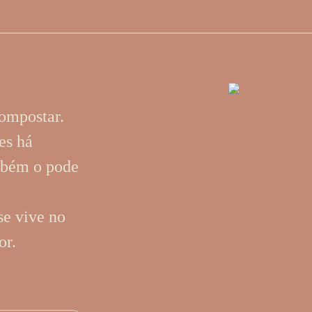
compostar.
es há
mbém o pode
e vive no
or.