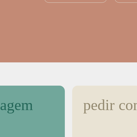
tagem
pedir co