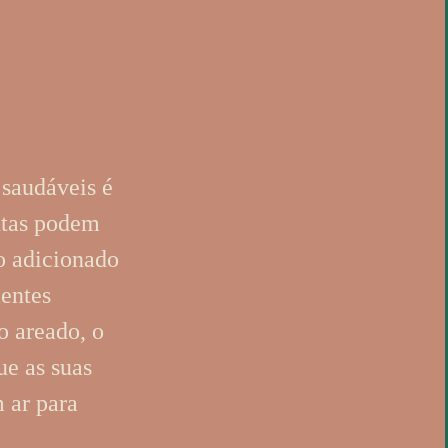
 saudáveis é
ntas podem
o adicionado
ientes
o areado, o
ue as suas
 ar para