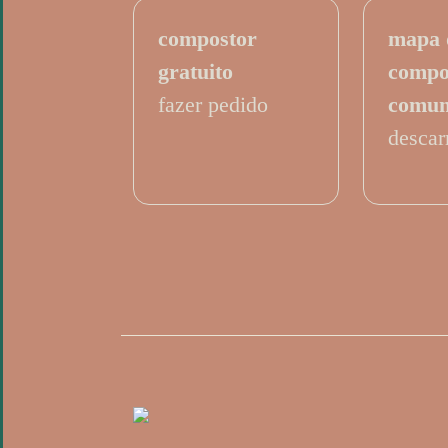
compostor
mapa 
gratuito
compo
fazer pedido
comun
descar