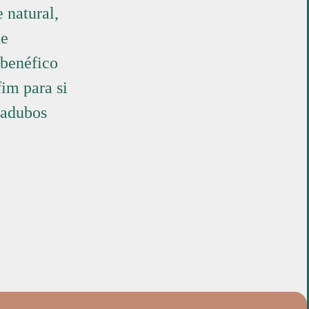
 natural,
de
é benéfico
fim para si
 adubos