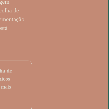
agem
colha de
Município de Guimarães
Largo Cónego José
lementação
Maria Gomes
4804-534 Guimarães
está
Laboratório da Paisagem
de Guimarães
Rua da Ponte Romana
4835-095 Creixomil
Instagram
·
Facebook
ha de
nicos
 mais
Design by OOF