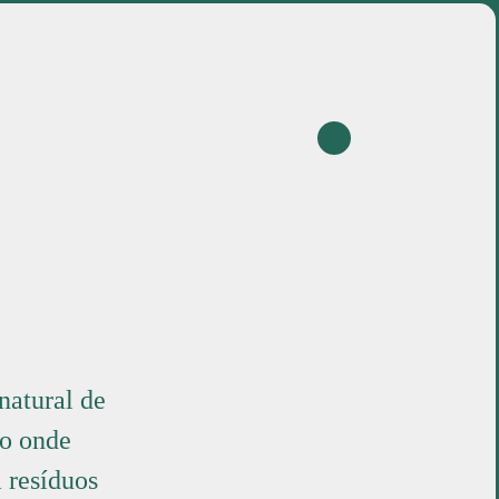
projetos
sobre
en
natural de
co onde
 resíduos