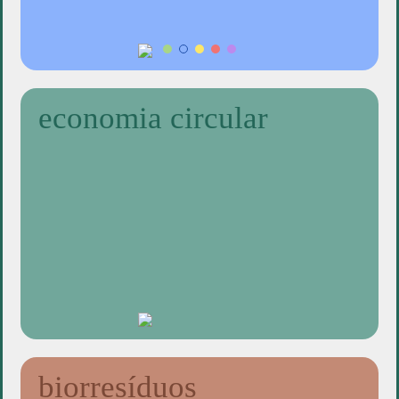
economia circular
biorresíduos