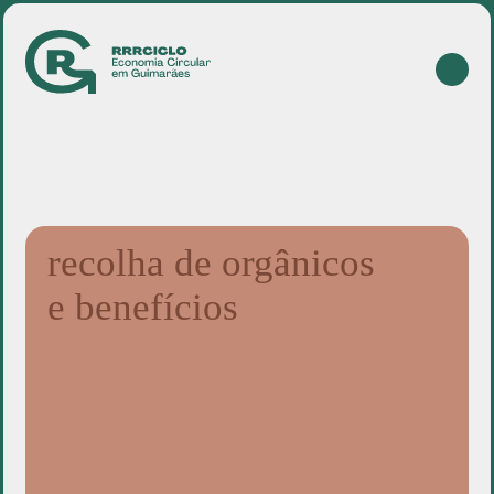
biorresíduos
reciclagem
projetos
sobre
en
recolha de orgânicos
e benefícios