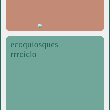
ecoquiosques
rrrciclo