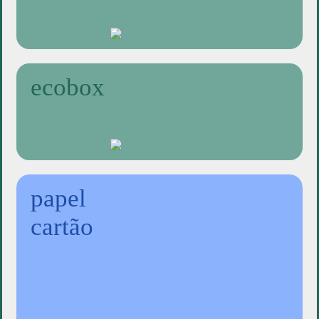
ecobox
papel
cartão