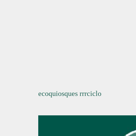
biorresíduos
reciclagem
ecoquiosques rrrciclo