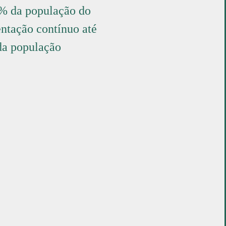
4% da população do
ntação contínuo até
 da população
Município de Guimarães
Largo Cónego José
Maria Gomes