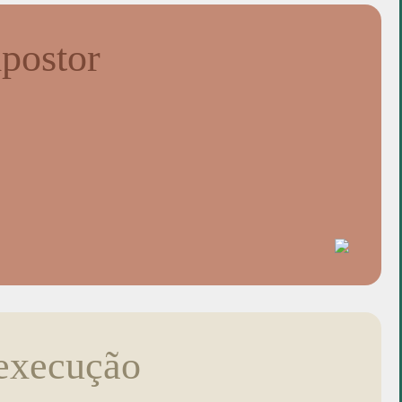
postor
 execução