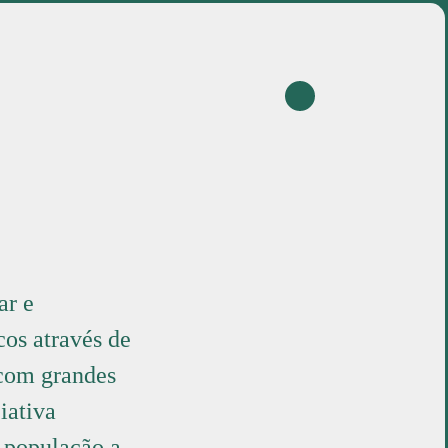
projetos
sobre
en
ar e
cos através de
 com grandes
iativa
a população a