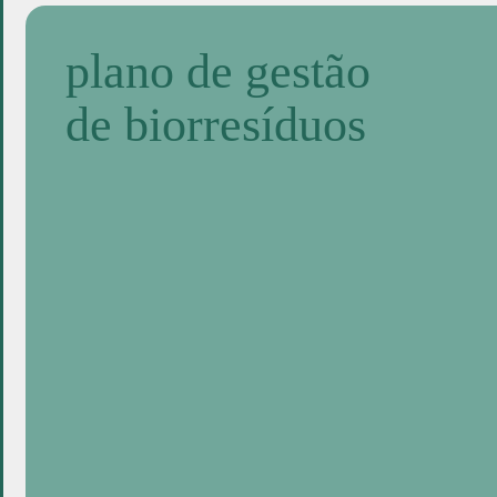
plano de gestão
de biorresíduos