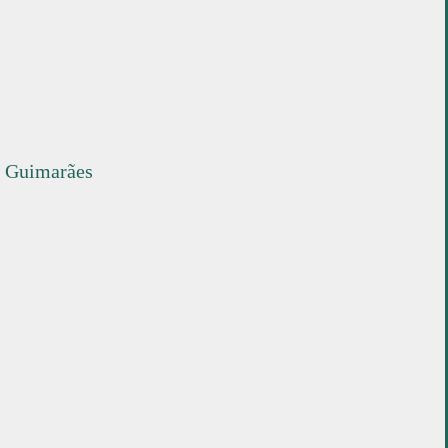
4804-534 Guimarães
Laboratório da Paisagem
de Guimarães
Rua da Ponte Romana
4835-095 Creixomil
Instagram
·
Facebook
 Guimarães
Design by OOF