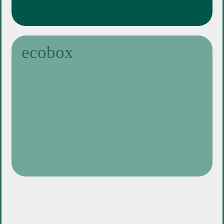
ecobox
valorização de
resíduos verdes