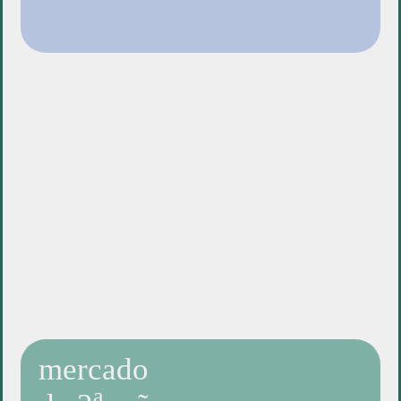
reutilização água
das piscinas
mercado
a